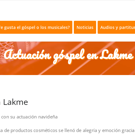
 Barcelona
arcelona
Te gusta el góspel o los musicales?
Noticias
Audios y partitu
Actuación góspel en Lakme
n Lakme
a con su actuación navideña
ca de productos cosméticos se llenó de alegría y emoción graci