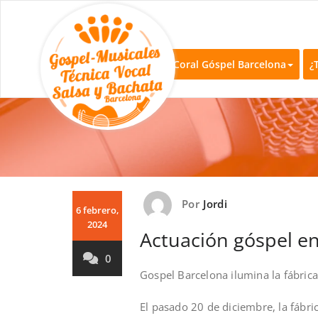
Coral Góspel
Coros de góspel en B
Coral Góspel Barcelona
¿
Por
Jordi
6 febrero,
2024
Actuación góspel e
0
Gospel Barcelona ilumina la fábric
El pasado 20 de diciembre, la fábri