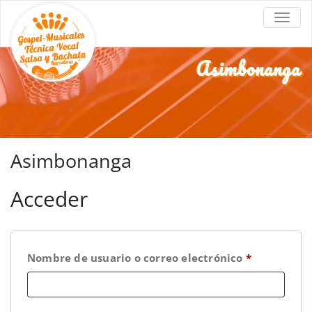
Coral
Coros de góspel en Barcelona
ALTE
Góspel
Barcelona
Asimbonanga
Asimbonanga
Acceder
Nombre de usuario o correo electrónico
*