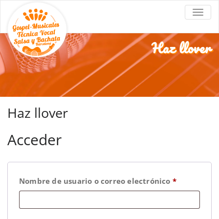
Coral
Coros de góspel en Barcelona
ALTE
Góspel
Barcelona
Haz llover
Haz llover
Acceder
Nombre de usuario o correo electrónico
*