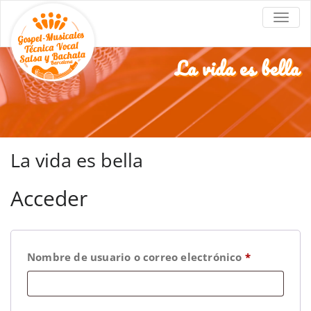
Coral
Coros de góspel en Barcelona
ALTE
Góspel
Barcelona
La vida es bella
La vida es bella
Acceder
Nombre de usuario o correo electrónico
*