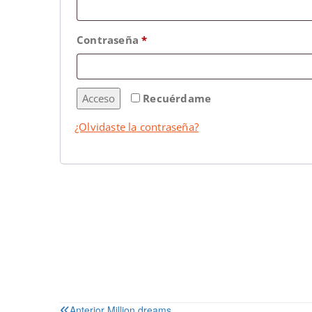
Contraseña
*
Acceso
Recuérdame
¿Olvidaste la contraseña?
Anterior
Million dreams