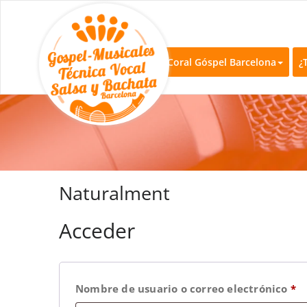
Coral Góspel
Coros de góspel en B
Coral Góspel Barcelona
¿
Naturalment
Acceder
Nombre de usuario o correo electrónico
*